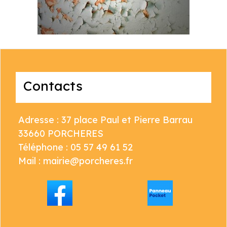
Contacts
Adresse : 37 place Paul et Pierre Barrau
33660 PORCHERES
Téléphone : 05 57 49 61 52
Mail : mairie@porcheres.fr