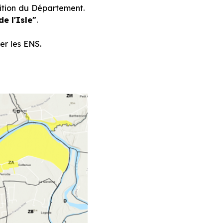
sition du Département.
e l'Isle"
.
er les ENS.