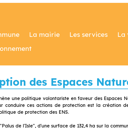
mmune
La mairie
Les services
La 
ronnement
tion des Espaces Nature
ène une politique volontariste en faveur des Espaces Nat
ur conduire ces actions de protection est la création d
olitique de protection des ENS.
alus de l'Isle", d'une surface de 132,4 ha sur la commun