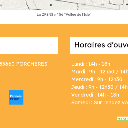
La ZPENS n° 56 "Vallée de l'Isle"
Horaires d'ouv
au 33660 PORCHERES
Lundi : 14h - 18h
Mardi : 9h - 12h30 / 14
Mercredi : 9h - 12h30
Jeudi : 9h - 12h30 / 14
Vendredi : 14h - 18h
Samedi : Sur rendez v
Menti