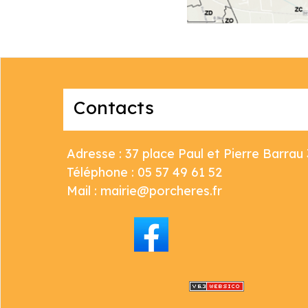
Contacts
Adresse : 37 place Paul et Pierre Barr
Téléphone : 05 57 49 61 52
Mail : mairie@porcheres.fr