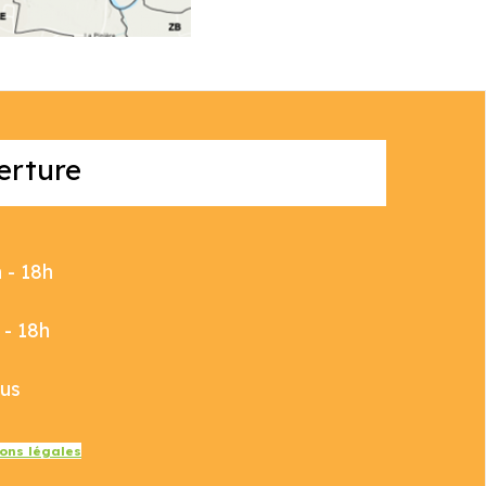
erture
h - 18h
h - 18h
ous
ons légales